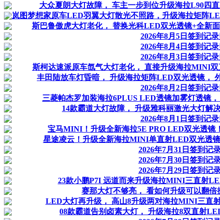
大众夏朗大灯故障， 车主一步到位升级海拉L90四直
岚图梦想家原车LED羽翼大灯散光不照路，升级海拉矩阵L
斯巴鲁傲虎大灯老化， 替换光科LED双光透镜+全新
2026年8月5日签到记
2026年8月4日签到记
2026年8月3日签到记
斯柯达速派原车氙气大灯老化， 直接升级海拉MINI双
丰田陆放车灯昏暗， 升级海拉矩阵LED双光透镜， 
2026年8月2日签到记
三菱帕杰罗加装海拉6PLUS LED透镜加雾灯透镜，
14款霸道大灯故障， 升级雅科丽激光大灯解
2026年8月1日签到记
宝马MINI！升级全新海拉5E PRO LED双光透镜
星途凌云！升级全新海拉MINI单直射LED双光透镜
2026年7月31日签到记
2026年7月30日签到记
2026年7月29日签到记
23款小鹏P7I 远道而来升级海拉MINI三直射L
赛那大灯不够亮， 看如何升级可以翻倍
LED大灯再升级， 高山8升级两对海拉MINI三直
08款霸道告别卤素大灯， 升级海拉8双直射L