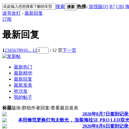
搜索
热搜:
加强版Q5
B7
CBI
海
搜索
波哥改灯
›
最新回复
订阅
最新回复
1
2
3
4
5
6
7
8
9
10
... 12
/ 12 页
下一页
最新热门
最新精华
最新回复
最新发表
抢沙发
我的帖子
标题
版块/群组
作者
回复/查看
最后发表
2026年8月7日签到记
本田锋范更换灯泡太散光， 加装海拉5E PRO LED
2026年8月6日签到记